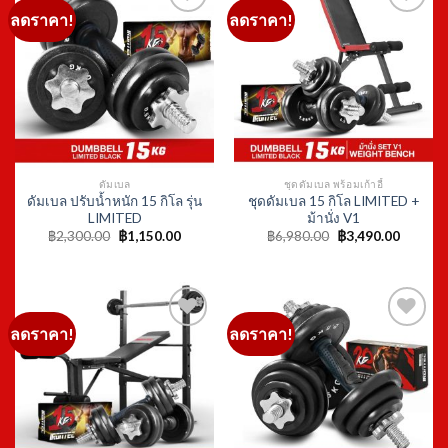
฿2,300.00.
฿1,150.00.
฿6,980.00.
฿3,490.
ลดราคา!
ลดราคา!
Add to
Add to
Wishlist
Wishlist
ชุดดัมเบล พร้อมเก้าอี้
ดัมเบล
ชุดดัมเบล 15 กิโล LIMITED +
ดัมเบล ปรับน้ำหนัก 20 กิโล รุ่น
ม้านั่ง COMBO
LIMITED
Original
Current
Original
Current
฿
9,580.00
฿
4,790.00
฿
2,700.00
฿
1,350.00
price
price
price
price
was:
is:
was:
is:
฿9,580.00.
฿4,790.00.
฿2,700.00.
฿1,350.
ลดราคา!
ลดราคา!
Add to
Add to
Wishlist
Wishlist