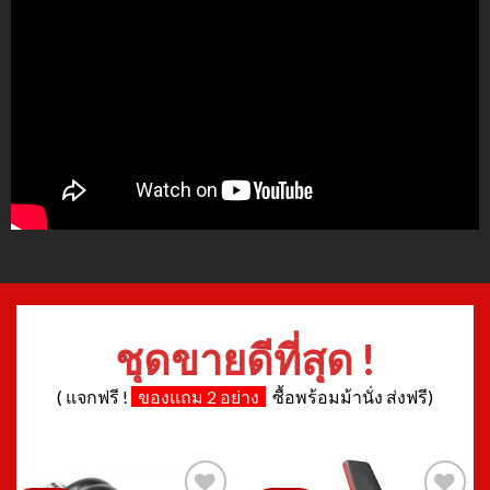
ชุดขายดีที่สุด !
( แจกฟรี !
ของแถม 2 อย่าง
ซื้อพร้อมม้านั่ง ส่งฟรี)
ลดราคา!
ลดราคา!
Add to
Add to
Wishlist
Wishlist
ดัมเบล
ชุดดัมเบล พร้อมเก้าอี้
ดัมเบล ปรับน้ำหนัก 15 กิโล รุ่น
ชุดดัมเบล 15 กิโล LIMITED +
LIMITED
ม้านั่ง V1
Original
Current
Original
Current
฿
2,300.00
฿
1,150.00
฿
6,980.00
฿
3,490.00
price
price
price
price
was:
is:
was:
is: