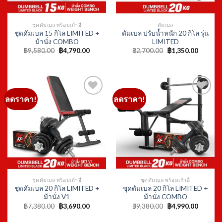
ชุดดัมเบล พร้อมเก้าอี้
ชุดดัมเบล พร้อมเก้าอี้
ชุดดัมเบล 20 กิโล LIMITED +
ชุดดัมเบล 20 กิโล LIMITED +
ม้านั่ง V1
ม้านั่ง COMBO
Original
Current
Original
Current
฿
7,380.00
฿
3,690.00
฿
9,380.00
฿
4,990.00
price
price
price
price
was:
is:
was:
is:
฿7,380.00.
฿3,690.00.
฿9,380.00.
฿4,990.
ดัมเบล คู่
ราคาเริ่มต้น 690 บาท !
( แจกฟรี !
ของแถม 2-3 อย่าง
)