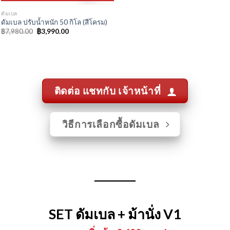
SET ดัมเบล + ม้านั่ง V1
ราคาเริ่มต้น 3,490 บาท !
( แจกฟรี !
ของแถม 2-3 อย่าง
+ ส่งฟรีทั่วไทย)