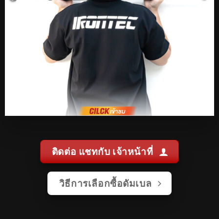
ติดต่อ แชทกับ เจ้าหน้าที่
วิธีการเลือกซื้อดัมเบล
หมามีกล้าม
ดัมเบล อันดับ 1 ในไทย
โฮ่ง โฮ่ง มืออาชีพ ด้านดัมเบล ตัวจริง ต้องหมามีกล้าม ราคาถูก
คุณภาพดี พร้อมจัดส่งทั่วประเทศ !