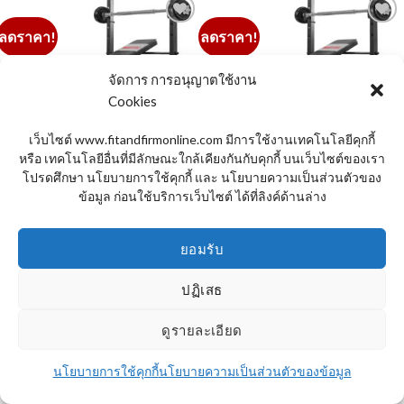
Original
Current
Original
Current
฿
12,160.00
฿
6,080.00
฿
15,360.00
฿
7,680.00
price
price
price
price
was:
is:
was:
is:
฿12,160.00.
฿6,080.00.
฿15,360.00.
฿7,680.00.
ดัมเบล สีโครม
จัดการ การอนุญาตใช้งาน
Cookies
เว็บไซต์ www.fitandfirmonline.com มีการใช้งานเทคโนโลยีคุกกี้
หรือ เทคโนโลยีอื่นที่มีลักษณะใกล้เคียงกันกับคุกกี้ บนเว็บไซต์ของเรา
โปรดศึกษา นโยบายการใช้คุกกี้ และ นโยบายความเป็นส่วนตัวของ
ข้อมูล ก่อนใช้บริการเว็บไซต์ ได้ที่ลิงค์ด้านล่าง
ลดราคา!
ลดราคา!
Add to
Add to
ยอมรับ
Wishlist
Wishlist
ปฏิเสธ
ดูรายละเอียด
นโยบายการใช้คุกกี้
นโยบายความเป็นส่วนตัวของข้อมูล
UNCATEGORIZED
UNCATEGORIZED
ชุดดัมเบล 15 กิโล (สีโครม) + ม้านั่ง
ชุดดัมเบล 20 กิโล (สีโครม) + ม้านั่ง