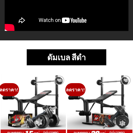
ลดราคา!
ลดราคา!
Add to
Add to
Wishlist
Wishlist
ชุดดัมเบล พร้อมเก้าอี้
ชุดดัมเบล พร้อมเก้าอี้
ชุดดัมเบล 15 กิโล LIMITED + ม้านั่ง
ชุดดัมเบล 20 กิโล LIMITED + ม้านั่ง
COMBO
COMBO
Original
Current
Original
Current
฿
9,580.00
฿
4,790.00
฿
9,380.00
฿
4,990.00
price
price
price
price
was:
is:
was:
is:
฿9,580.00.
฿4,790.00.
฿9,380.00.
฿4,990.00.
ลดราคา!
ลดราคา!
Add to
Add to
Wishlist
Wishlist