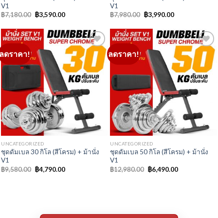
UNCATEGORIZED
UNCATEGORIZED
ชุดดัมเบล 30 กิโล (สีโครม) + ม้านั่ง
ชุดดัมเบล 50 กิโล (สีโครม) + ม้านั่ง
V1
V1
Original
Current
Original
Current
฿
9,580.00
฿
4,790.00
฿
12,980.00
฿
6,490.00
price
price
price
price
was:
is:
was:
is:
฿9,580.00.
฿4,790.00.
฿12,980.00.
฿6,490.00.
ติดต่อ แชทกับ เจ้าหน้าที่
วิธีการเลือกซื้อดัมเบล
SET ดัมเบล + ม้านั่ง COMBO