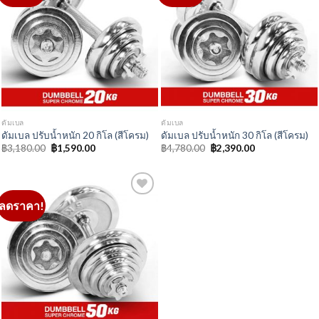
ลดราคา!
Add to
Wishlist
ดัมเบล
ดัมเบล ปรับน้ำหนัก 50 กิโล (สีโครม)
Original
Current
฿
7,980.00
฿
3,990.00
price
price
was:
is:
฿7,980.00.
฿3,990.00.
ติดต่อ แชทกับ เจ้าหน้าที่
วิธีการเลือกซื้อดัมเบล