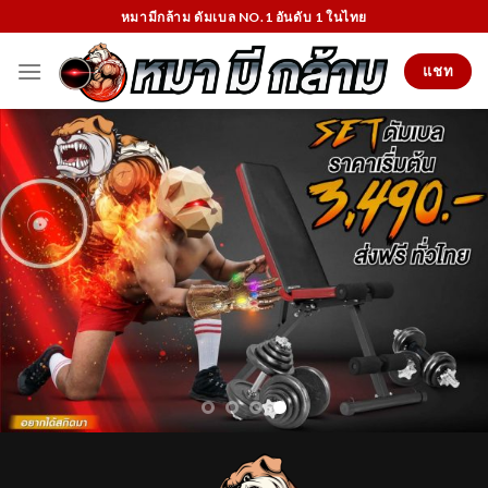
Skip
หมามีกล้าม ดัมเบล NO.1 อันดับ 1 ในไทย
to
content
แชท
อันดับ 1 ดัมเบล & อุปกรณ์สร้างกล้าม
กดเลือก
หมวดหมู่สินค้า
ที่คุณอยากได้