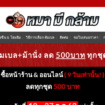
ชชีน & โฮมยิม
วิธีการเลือก ดัมเบล
ติดต่อ
ขอใบเสนอราคา
ัมเบล+ม้านั่ง ลด
500บาท
ทุกชุ
ซื้อหน้าร้าน & ออนไลน์
( 9 วันเท่านั้น! )
ลดทุกชุด
500 บาท