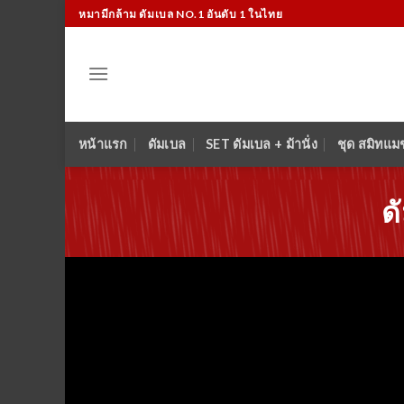
Skip
หมามีกล้าม ดัมเบล NO.1 อันดับ 1 ในไทย
to
content
หน้าแรก
ดัมเบล
SET ดัมเบล + ม้านั่ง
ชุด สมิทแม
ด