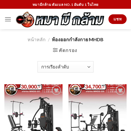
Skip
หมามีกล้าม ดัมเบล NO.1 อันดับ 1 ในไทย
to
content
แชท
หน้าหลัก
/
ห้องออกกำลังกาย MHDB
คัดกรอง
Add to
Add to
Wishlist
Wishlist