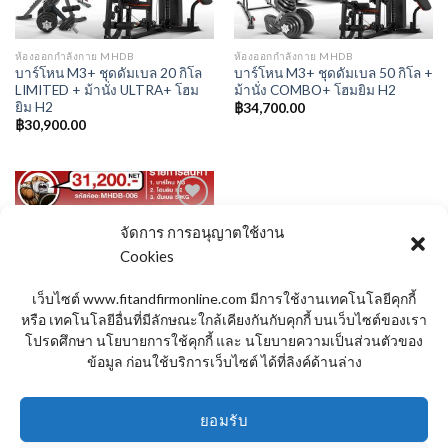
ห้องออกกำลังกาย MHDB
ห้องออกกำลังกาย MHDB
บาร์โหน M3+ ชุดดัมเบล 20 กิโล
บาร์โหน M3+ ชุดดัมเบล 50 กิโล +
LIMITED + ม้านั่ง ULTRA+ โฮม
ม้านั่ง COMBO+ โฮมยิม H2
ยิม H2
฿
34,700.00
฿
30,900.00
จัดการ การอนุญาตใช้งาน
Cookies
Add to
Wishlist
เว็บไซต์ www.fitandfirmonline.com มีการใช้งานเทคโนโลยีคุกกี้
หรือ เทคโนโลยีอื่นที่มีลักษณะใกล้เคียงกันกับคุกกี้ บนเว็บไซต์ของเรา
โปรดศึกษา นโยบายการใช้คุกกี้ และ นโยบายความเป็นส่วนตัวของ
ข้อมูล ก่อนใช้บริการเว็บไซต์ ได้ที่ลิงค์ด้านล่าง
ห้องออกกำลังกาย MHDB
บาร์โหน M3+ ดัมเบล 50 กิโล+
ยอมรับ
โฮมยิม H2
฿
31,200.00