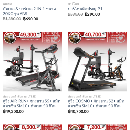
ดัมเบล
บาร์โหน
ดัมเบล & บาร์เบล 2-IN-1 ขนาด
บาร์โหนติดประตู P1
20KG รุ่น ABS
Original
Current
฿
580.00
฿
290.00
price
price
Original
Current
฿
1,380.00
฿
690.00
was:
is:
price
price
฿580.00.
฿290.00.
was:
is:
฿1,380.00.
฿690.00.
Add to
Add to
Wishlist
Wishlist
ห้องออกกำลังกาย LTESD
ห้องออกกำลังกาย LTESD
ลู่วิ่ง AIR-RUN+ จักรยาน S5+ สมิท
ลู่วิ่ง COSMO+ จักรยาน S2+ สมิท
แมชชีน SM10+ ดัมเบล 50 กิโล
แมชชีน SM10+ ดัมเบล 50 กิโล
฿
49,300.00
฿
40,700.00