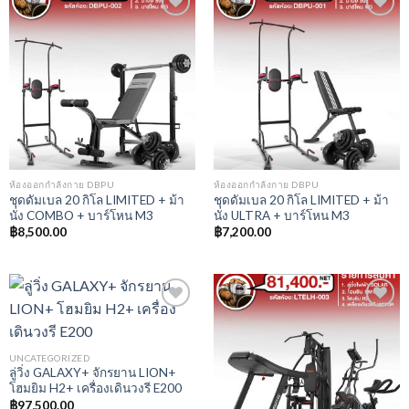
Add to
Add to
Wishlist
Wishlist
ห้องออกกำลังกาย DBPU
ห้องออกกำลังกาย DBPU
ชุดดัมเบล 20 กิโล LIMITED + ม้า
ชุดดัมเบล 20 กิโล LIMITED + ม้า
นั่ง COMBO + บาร์โหน M3
นั่ง ULTRA + บาร์โหน M3
฿
8,500.00
฿
7,200.00
Add to
Add to
UNCATEGORIZED
Wishlist
Wishlist
ลู่วิ่ง GALAXY+ จักรยาน LION+
โฮมยิม H2+ เครื่องเดินวงรี E200
฿
97,500.00