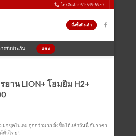
โทรติดต่อ 061-549-5950
สั่งซื้อสินค้า
การรับประกัน
แชท
จักรยาน LION+ โฮมยิม H2+
00
อ ยกชุดไปเลย ถูกกว่ามาก สั่งซื้อได้แล้ววันนี้ กับราคา
้ทั่วไทย !