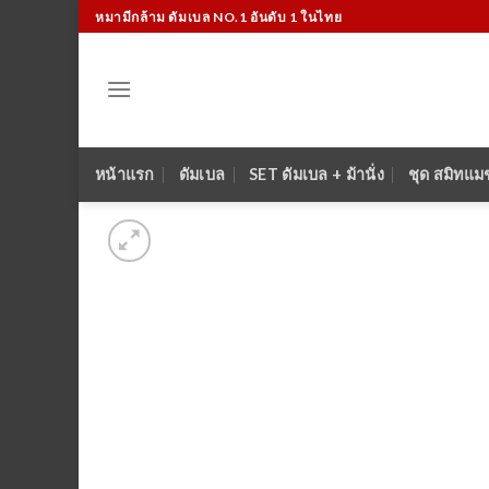
Skip
หมามีกล้าม ดัมเบล NO.1 อันดับ 1 ในไทย
to
content
หน้าแรก
ดัมเบล
SET ดัมเบล + ม้านั่ง
ชุด สมิทแม