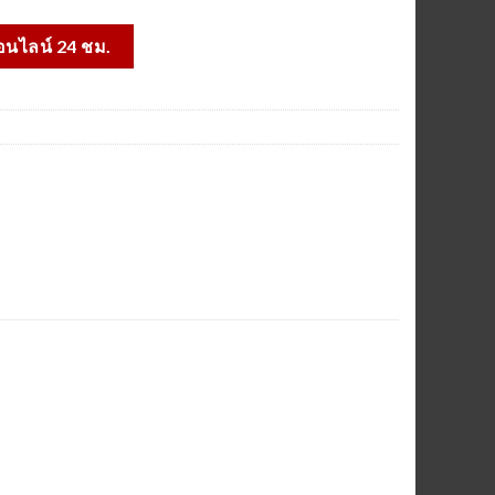
ON+ โฮมยิม H2+ เครื่องเดินวงรี E200 ชิ้น
ออนไลน์ 24 ชม.