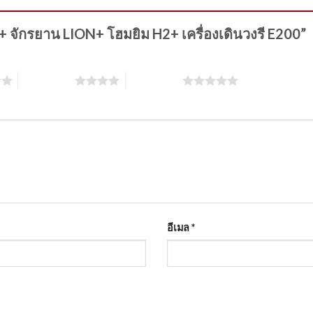
Y+ จักรยาน LION+ โฮมยิม H2+ เครื่องเดินวงรี E200”
4 of 5 stars
5 of 5 stars
อีเมล
*