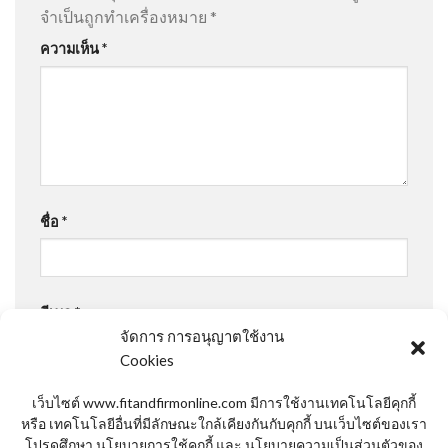
จำเป็นถูกทำเครื่องหมาย
*
ความเห็น
*
ชื่อ
*
อีเมล
*
จัดการ การอนุญาตใช้งาน
Cookies
เว็บไซต์ www.fitandfirmonline.com มีการใช้งานเทคโนโลยีคุกกี้
เว็บไซต์
หรือ เทคโนโลยีอื่นที่มีลักษณะใกล้เคียงกันกับคุกกี้ บนเว็บไซต์ของเรา
โปรดศึกษา นโยบายการใช้คุกกี้ และ นโยบายความเป็นส่วนตัวของ