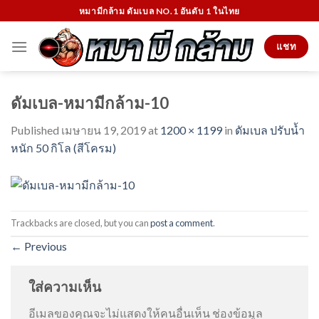
Skip
หมามีกล้าม ดัมเบล NO.1 อันดับ 1 ในไทย
to
content
แชท
ดัมเบล-หมามีกล้าม-10
Published
เมษายน 19, 2019
at
1200 × 1199
in
ดัมเบล ปรับน้ำ
หนัก 50 กิโล (สีโครม)
Trackbacks are closed, but you can
post a comment
.
←
Previous
ใส่ความเห็น
อีเมลของคุณจะไม่แสดงให้คนอื่นเห็น
ช่องข้อมูล