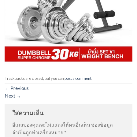
Trackbacks are closed, but you can
post a comment
.
←
Previous
Next
→
ใส่ความเห็น
อีเมลของคุณจะไม่แสดงให้คนอื่นเห็น
ช่องข้อมูล
จำเป็นถูกทำเครื่องหมาย
*