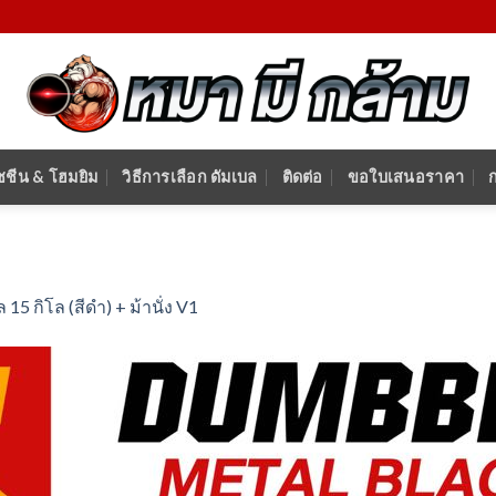
ชชีน & โฮมยิม
วิธีการเลือก ดัมเบล
ติดต่อ
ขอใบเสนอราคา
 15 กิโล (สีดำ) + ม้านั่ง V1