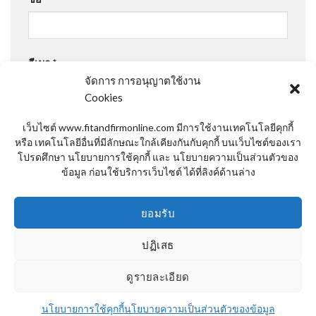
อีเมล
*
จัดการ การอนุญาตใช้งาน
Cookies
เว็บไซต์ www.fitandfirmonline.com มีการใช้งานเทคโนโลยีคุกกี้
เว็บไซต์
หรือ เทคโนโลยีอื่นที่มีลักษณะใกล้เคียงกันกับคุกกี้ บนเว็บไซต์ของเรา
โปรดศึกษา นโยบายการใช้คุกกี้ และ นโยบายความเป็นส่วนตัวของ
ข้อมูล ก่อนใช้บริการเว็บไซต์ ได้ที่ลิงค์ด้านล่าง
ยอมรับ
ปฏิเสธ
ดูรายละเอียด
สินค้า
ติดต่อเรา
นโยบายการใช้คุกกี้
นโยบายความเป็นส่วนตัวของข้อมูล
Copyright 2026 ©
หมามีกล้าม ดัมเบล อันดับ 1 ในไทย