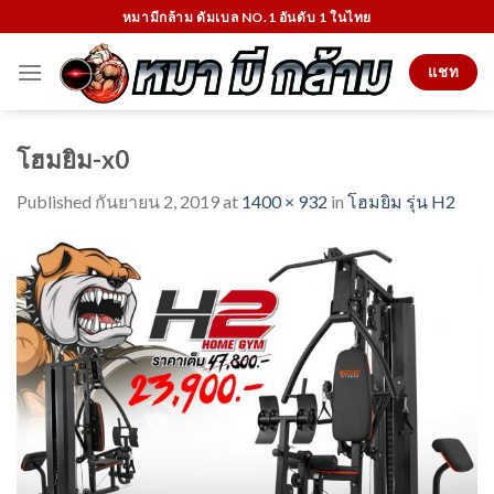
Skip
หมามีกล้าม ดัมเบล NO.1 อันดับ 1 ในไทย
to
content
แชท
โฮมยิม-x0
Published
กันยายน 2, 2019
at
1400 × 932
in
โฮมยิม รุ่น H2