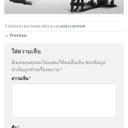
Trackbacks are closed, but you can
post a comment
.
←
Previous
ใส่ความเห็น
อีเมลของคุณจะไม่แสดงให้คนอื่นเห็น
ช่องข้อมูล
จำเป็นถูกทำเครื่องหมาย
*
ความเห็น
*
ชื่อ
*