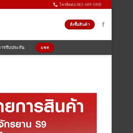
โทรติดต่อ 061-549-5950
สั่งซื้อสินค้า
การรับประกัน
แชท