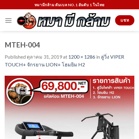
Skip
หมามีกล้าม ดัมเบล NO.1 อันดับ 1 ในไทย
to
content
แชท
MTEH-004
Published
ตุลาคม 31, 2019
at
1200 × 1286
in
ลู่วิ่ง VIPER
TOUCH+ จักรยาน LION+ โฮมยิม H2