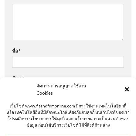
ชื่อ
*
อีเมล
*
จัดการ การอนุญาตใช้งาน
Cookies
เว็บไซต์ www.fitandfirmonline.com มีการใช้งานเทคโนโลยีคุกกี้
เว็บไซต์
หรือ เทคโนโลยีอื่นที่มีลักษณะใกล้เคียงกันกับคุกกี้ บนเว็บไซต์ของเรา
โปรดศึกษา นโยบายการใช้คุกกี้ และ นโยบายความเป็นส่วนตัวของ
ข้อมูล ก่อนใช้บริการเว็บไซต์ ได้ที่ลิงค์ด้านล่าง