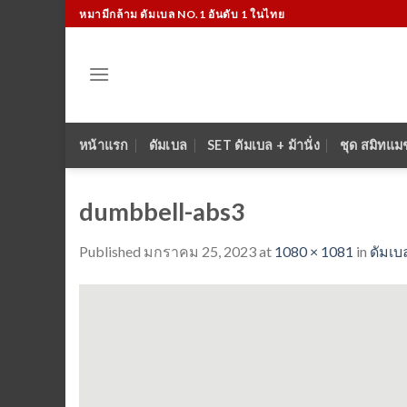
Skip
หมามีกล้าม ดัมเบล NO.1 อันดับ 1 ในไทย
to
content
หน้าแรก
ดัมเบล
SET ดัมเบล + ม้านั่ง
ชุด สมิทแม
dumbbell-abs3
Published
มกราคม 25, 2023
at
1080 × 1081
in
ดัมเบ