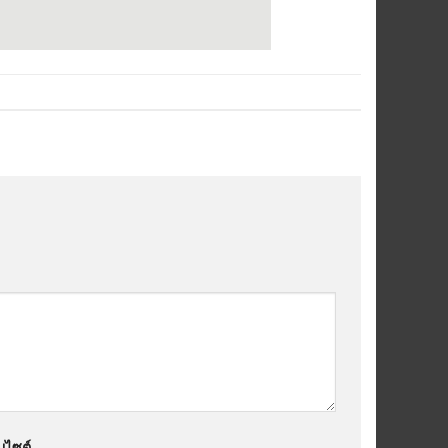
็บไซต์