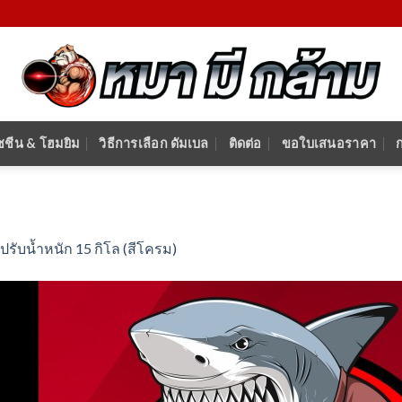
ชชีน & โฮมยิม
วิธีการเลือก ดัมเบล
ติดต่อ
ขอใบเสนอราคา
 ปรับน้ำหนัก 15 กิโล (สีโครม)