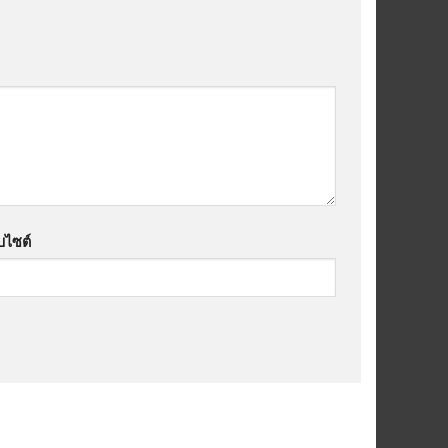
็บไซต์