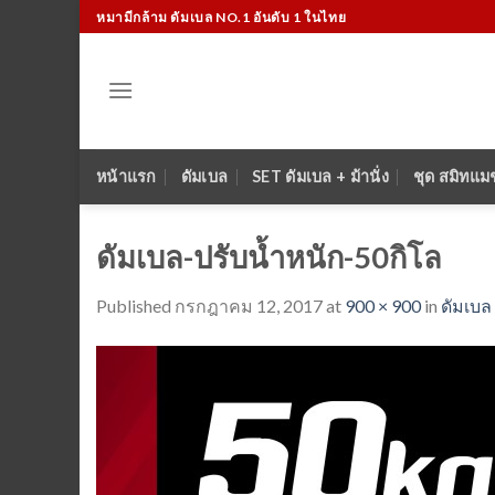
Skip
หมามีกล้าม ดัมเบล NO.1 อันดับ 1 ในไทย
to
content
หน้าแรก
ดัมเบล
SET ดัมเบล + ม้านั่ง
ชุด สมิทแม
ดัมเบล-ปรับน้ำหนัก-50กิโล
Published
กรกฎาคม 12, 2017
at
900 × 900
in
ดัมเบล