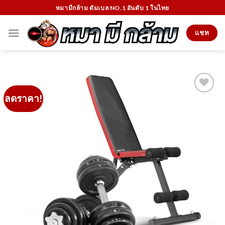
Skip
หมามีกล้าม ดัมเบล NO.1 อันดับ 1 ในไทย
to
content
แชท
ลดราคา!
Add to
Wishlist