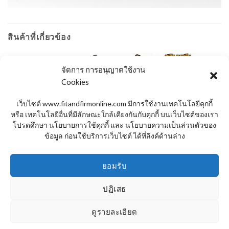
สินค้าที่เกี่ยวข้อง
จัดการ การอนุญาตใช้งาน
ลดราคา!
ลดราคา!
Cookies
Add to
Add to
เว็บไซต์ www.fitandfirmonline.com มีการใช้งานเทคโนโลยีคุกกี้
Wishlist
Wishlist
หรือ เทคโนโลยีอื่นที่มีลักษณะใกล้เคียงกันกับคุกกี้ บนเว็บไซต์ของเรา
โปรดศึกษา นโยบายการใช้คุกกี้ และ นโยบายความเป็นส่วนตัวของ
ข้อมูล ก่อนใช้บริการเว็บไซต์ ได้ที่ลิงค์ด้านล่าง
ชุดดัมเบล พร้อมเก้าอี้
สินค้าทุกชนิด
ยอมรับ
ชุดดัมเบล 15 กิโล LIMITED + ม้า
สมิท แมชชีน รุ่น BULLDOG
นั่ง COMBO
(Smith Machine)
ปฏิเสธ
Original
Current
Original
Current
฿
9,580.00
฿
4,790.00
฿
31,800.00
฿
15,900.00
price
price
price
price
was:
is:
was:
is:
฿9,580.00.
฿4,790.00.
฿31,800.00.
฿15,900.00
ดูรายละเอียด
สินค้า
ติดต่อเรา