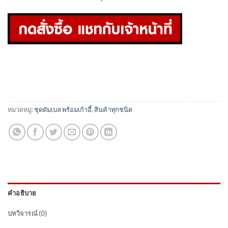
฿9,580.00.
฿4,790.00.
หมวดหมู่:
ชุดดัมเบล พร้อมเก้าอี้
,
สินค้าทุกชนิด
คำอธิบาย
บทวิจารณ์ (0)