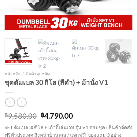
หน้าหลัก
/
สินค้าทุกชนิด
ชุดดัมเบล 30 กิโล (สีดำ) + ม้านั่ง V1
Original
Current
9,580.00
4,790.00
฿
฿
price
price
SET ดัมเบล 30กิโล + เก้าอี้เล่นเวท รุ่น V1 ครบชุด / สินค้าจัดส่ง
was:
is:
ฟรีทั่วประเทศ ถึงหน้าบ้านคุณ / แจกฟรี! ของแถม 3 อย่าง