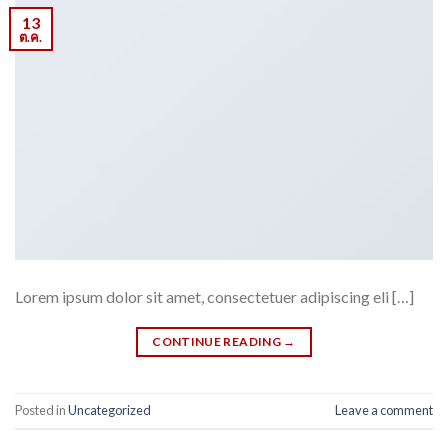
13
ต.ค.
Lorem ipsum dolor sit amet, consectetuer adipiscing eli […]
CONTINUE READING
→
Posted in
Uncategorized
Leave a comment