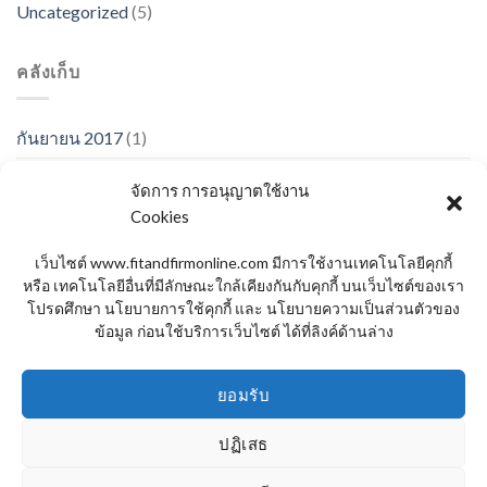
Uncategorized
(5)
คลังเก็บ
กันยายน 2017
(1)
มกราคม 2017
(1)
จัดการ การอนุญาตใช้งาน
Cookies
พฤศจิกายน 2015
(1)
ตุลาคม 2015
(2)
เว็บไซต์ www.fitandfirmonline.com มีการใช้งานเทคโนโลยีคุกกี้
หรือ เทคโนโลยีอื่นที่มีลักษณะใกล้เคียงกันกับคุกกี้ บนเว็บไซต์ของเรา
มกราคม 2014
(1)
โปรดศึกษา นโยบายการใช้คุกกี้ และ นโยบายความเป็นส่วนตัวของ
ข้อมูล ก่อนใช้บริการเว็บไซต์ ได้ที่ลิงค์ด้านล่าง
ธันวาคม 2013
(2)
สิงหาคม 2013
(2)
ยอมรับ
ปฏิเสธ