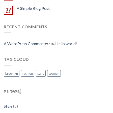
A Simple Blog Post
13
ต.ค.
RECENT COMMENTS
A WordPress Commenter
บน
Hello world!
TAG CLOUD
brooklyn
fashion
style
women
หมวดหมู่
Style
(5)