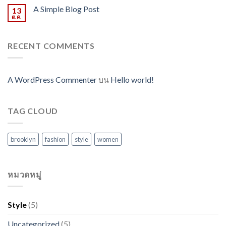
A Simple Blog Post
13
ต.ค.
RECENT COMMENTS
A WordPress Commenter
บน
Hello world!
TAG CLOUD
brooklyn
fashion
style
women
หมวดหมู่
Style
(5)
Uncategorized
(5)