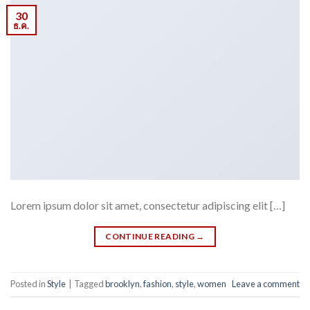
30
ธ.ค.
Lorem ipsum dolor sit amet, consectetur adipiscing elit […]
CONTINUE READING
→
Posted in
Style
|
Tagged
brooklyn
,
fashion
,
style
,
women
Leave a comment