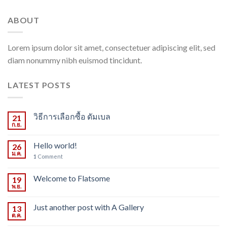
ABOUT
Lorem ipsum dolor sit amet, consectetuer adipiscing elit, sed
diam nonummy nibh euismod tincidunt.
LATEST POSTS
วิธีการเลือกซื้อ ดัมเบล
21
ก.ย.
Hello world!
26
ม.ค.
1
Comment
Welcome to Flatsome
19
พ.ย.
Just another post with A Gallery
13
ต.ค.