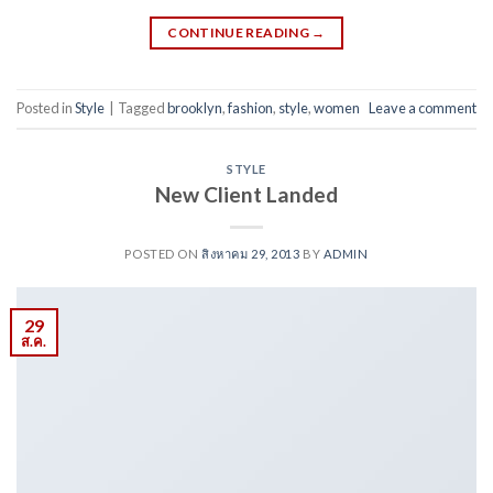
CONTINUE READING
→
Posted in
Style
|
Tagged
brooklyn
,
fashion
,
style
,
women
Leave a comment
STYLE
New Client Landed
POSTED ON
สิงหาคม 29, 2013
BY
ADMIN
29
ส.ค.