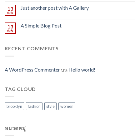
Just another post with A Gallery
13
ต.ค.
A Simple Blog Post
13
ต.ค.
RECENT COMMENTS
A WordPress Commenter
บน
Hello world!
TAG CLOUD
brooklyn
fashion
style
women
หมวดหมู่