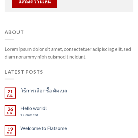
ABOUT
Lorem ipsum dolor sit amet, consectetuer adipiscing elit, sed
diam nonummy nibh euismod tincidunt.
LATEST POSTS
วิธีการเลือกซื้อ ดัมเบล
21
ก.ย.
Hello world!
26
ม.ค.
1
Comment
Welcome to Flatsome
19
พ.ย.