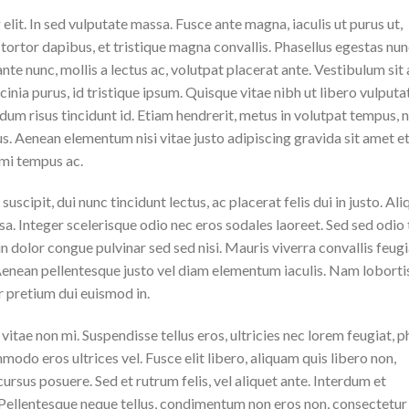
lit. In sed vulputate massa. Fusce ante magna, iaculis ut purus ut,
tortor dapibus, et tristique magna convallis. Phasellus egestas nun
ante nunc, mollis a lectus ac, volutpat placerat ante. Vestibulum sit
inia purus, id tristique ipsum. Quisque vitae nibh ut libero vulputa
ndum risus tincidunt id. Etiam hendrerit, metus in volutpat tempus, 
us. Aenean elementum nisi vitae justo adipiscing gravida sit amet et 
mi tempus ac.
suscipit, dui nunc tincidunt lectus, ac placerat felis dui in justo. Al
massa. Integer scelerisque odio nec eros sodales laoreet. Sed sed odio 
 in dolor congue pulvinar sed sed nisi. Mauris viverra convallis feugi
 Aenean pellentesque justo vel diam elementum iaculis. Nam loborti
r pretium dui euismod in.
itae non mi. Suspendisse tellus eros, ultricies nec lorem feugiat, p
odo eros ultrices vel. Fusce elit libero, aliquam quis libero non,
rsus posuere. Sed et rutrum felis, vel aliquet ante. Interdum et
 Pellentesque neque tellus, condimentum non eros non, consectetur