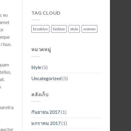
TAG CLOUD
c eu
 amet
te
brooklyn
fashion
style
women
neque
risus.
หมวดหมู่
iquam
Style
(5)
tellus.
Uncategorized
(5)
at.
s
คลังเก็บ
haretra
กันยายน 2017
(1)
มกราคม 2017
(1)
 auctor