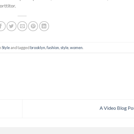
rttitor.
in
Style
and tagged
brooklyn
,
fashion
,
style
,
women
.
A Video Blog Po