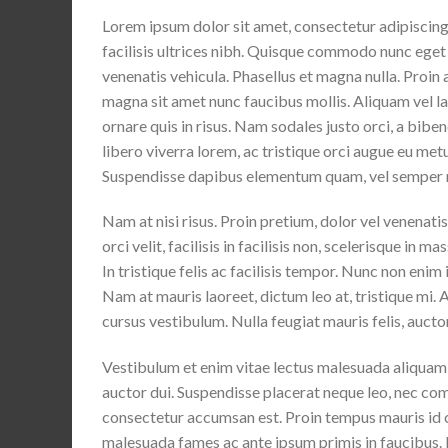
Lorem ipsum dolor sit amet, consectetur adipiscing e
facilisis ultrices nibh. Quisque commodo nunc eget 
venenatis vehicula. Phasellus et magna nulla. Proin 
magna sit amet nunc faucibus mollis. Aliquam vel lac
ornare quis in risus. Nam sodales justo orci, a bibe
libero viverra lorem, ac tristique orci augue eu met
Suspendisse dapibus elementum quam, vel semper 
Nam at nisi risus. Proin pretium, dolor vel venenatis 
orci velit, facilisis in facilisis non, scelerisque in 
In tristique felis ac facilisis tempor. Nunc non enim
Nam at mauris laoreet, dictum leo at, tristique mi.
cursus vestibulum. Nulla feugiat mauris felis, aucto
Vestibulum et enim vitae lectus malesuada aliquam v
auctor dui. Suspendisse placerat neque leo, nec comm
consectetur accumsan est. Proin tempus mauris id cu
malesuada fames ac ante ipsum primis in faucibus.