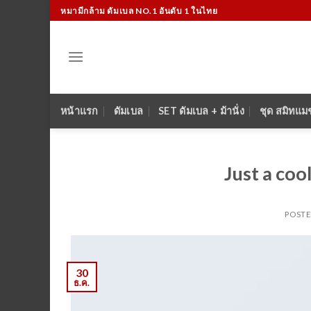
Skip
หมามีกล้าม ดัมเบล NO.1 อันดับ 1 ในไทย
to
content
หน้าแรก
ดัมเบล
SET ดัมเบล + ม้านั่ง
ชุด สมิทแม
Just a coo
POST
30
ธ.ค.